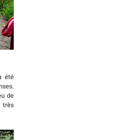
a été
nses.
eu de
 très